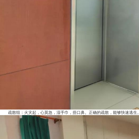
疏散组：火灾起，心莫急，湿手巾，捂口鼻。正确的疏散，能够快速逃生